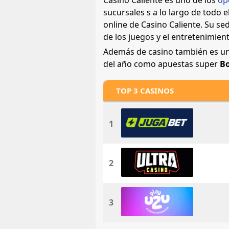
Casino Caliente es uno de los
op
sucursales s a lo largo de todo e
online de Casino Caliente. Su se
de los juegos y el entretenimient
Además de casino también es un 
del año como apuestas super
Bo
TOP 3 CASINOS
1
2
3