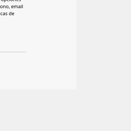
fono, email
icas de