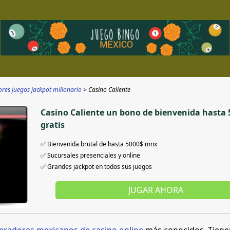
ores juegos jackpot millonario
Casino Caliente
Casino Caliente un bono de bienvenida hasta
gratis
✅ Bienvenida brutal de hasta 5000$ mnx
✅ Sucursales presenciales y online
✅ Grandes jackpot en todos sus juegos
JUGAR AHORA