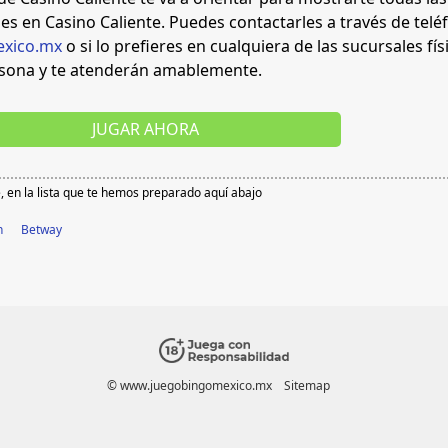
es en Casino Caliente. Puedes contactarles a través de telé
exico.mx
o si lo prefieres en cualquiera de las sucursales fís
ersona y te atenderán amablemente.
JUGAR AHORA
e, en la lista que te hemos preparado aquí abajo
n
Betway
© www.juegobingomexico.mx
Sitemap