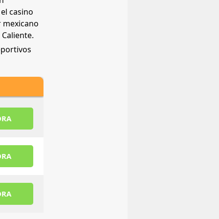
n
 el casino
or mexicano
 Caliente.
eportivos
ORA
ORA
ORA