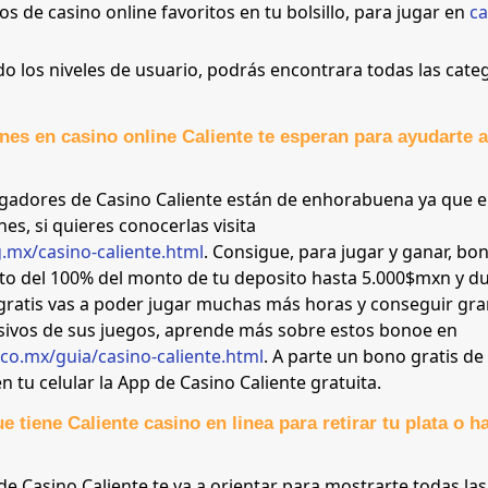
gos de casino online favoritos en tu bolsillo, para jugar en
ca
odo los niveles de usuario, podrás encontrara todas las cate
es en casino online Caliente te esperan para ayudarte 
ugadores de Casino Caliente están de enhorabuena ya que el
s, si quieres conocerlas visita
.mx/casino-caliente.html
. Consigue, para jugar y ganar, bo
to del 100% del monto de tu deposito hasta 5.000$mxn y du
a gratis vas a poder jugar muchas más horas y conseguir gr
ivos de sus juegos, aprende más sobre estos bonoe en
o.mx/guia/casino-caliente.html
. A parte un bono gratis de
 tu celular la App de Casino Caliente gratuita.
 tiene Caliente casino en linea para retirar tu plata o h
e de Casino Caliente te va a orientar para mostrarte todas la